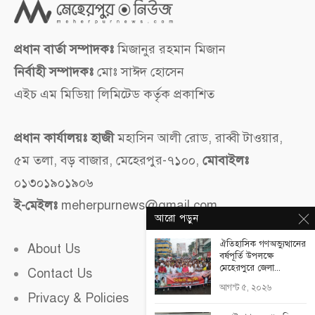
প্রধান বার্তা সম্পাদকঃ
মিজানুর রহমান মিজান
নির্বাহী সম্পাদকঃ
মোঃ সাঈদ হোসেন
এইচ এম মিডিয়া লিমিটেড কর্তৃক প্রকাশিত
প্রধান কার্যালয়ঃ হাজী
মহাসিন আলী রোড, রাব্বী টাওয়ার,
৫ম তলা, বড় বাজার, মেহেরপুর-৭১০০,
মোবাইলঃ
০১৩০১৯০১৯০৬
ই-মেইলঃ
meherpurnews@gmail.com
আরো পড়ুন
ঐতিহাসিক গণঅভ্যুত্থানের
About Us
বর্ষপূর্তি উপলক্ষে
মেহেরপুরে জেলা...
Contact Us
আগস্ট ৫, ২০২৬
Privacy & Policies