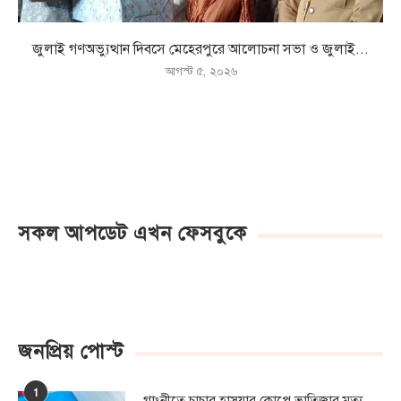
জুলাই গণঅভ্যুত্থান দিবসে মেহেরপুরে আলোচনা সভা ও জুলাই...
আগস্ট ৫, ২০২৬
সকল আপডেট এখন ফেসবুকে
জনপ্রিয় পোস্ট
1
গাংনীতে চাচার হাসুয়ার কােপে ভাতিজার মৃত্যু