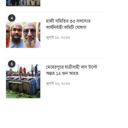
4
হাজী সমিতির ৩৫ সদস্যের
কার্যনির্বাহী কমিটি ঘোষণা
জুলাই ১১, ২০২৬
5
মেহেরপুরে যাত্রীবাহী বাস উল্টে
অন্তত ১২ জন আহত
জুলাই ২১, ২০২৬