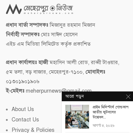
প্রধান বার্তা সম্পাদকঃ
মিজানুর রহমান মিজান
নির্বাহী সম্পাদকঃ
মোঃ সাঈদ হোসেন
এইচ এম মিডিয়া লিমিটেড কর্তৃক প্রকাশিত
প্রধান কার্যালয়ঃ হাজী
মহাসিন আলী রোড, রাব্বী টাওয়ার,
৫ম তলা, বড় বাজার, মেহেরপুর-৭১০০,
মোবাইলঃ
০১৩০১৯০১৯০৬
ই-মেইলঃ
meherpurnews@gmail.com
আরো পড়ুন
প্রাইম মিনিস্টার্স গোল্ডকাপ
About Us
জাতীয় ফুটবলের
উদ্বোধন...
Contact Us
আগস্ট ৪, ২০২৬
Privacy & Policies