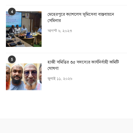
4
মেহেরপুরে ক্যাশলেস ভূমিসেবা বাস্তবায়নে
সেমিনার
আগস্ট ৬, ২০২৩
5
হাজী সমিতির ৩৫ সদস্যের কার্যনির্বাহী কমিটি
ঘোষণা
জুলাই ১১, ২০২৬