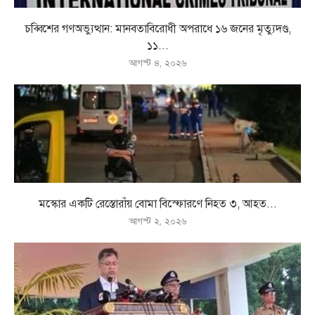
চব্বিশের গণঅভ্যুত্থান: মানবতাবিরোধী অপরাধে ১৬ জনের মৃত্যুদণ্ড,
১১...
আগস্ট ৪, ২০২৬
মস্কোর একটি রেস্তোরাঁয় বোমা বিস্ফোরণে নিহত ৩, আহত...
আগস্ট ২, ২০২৬