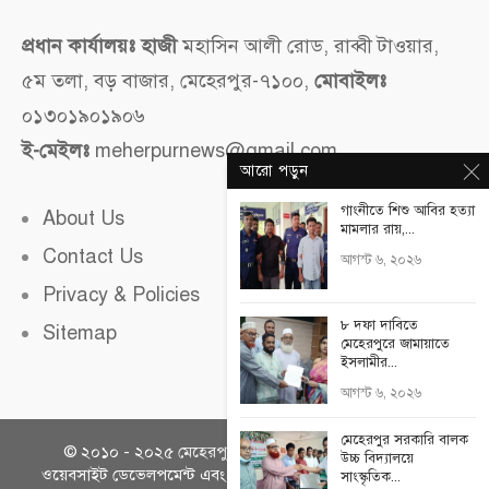
প্রধান কার্যালয়ঃ হাজী
মহাসিন আলী রোড, রাব্বী টাওয়ার,
৫ম তলা, বড় বাজার, মেহেরপুর-৭১০০,
মোবাইলঃ
০১৩০১৯০১৯০৬
ই-মেইলঃ
meherpurnews@gmail.com
আরো পড়ুন
গাংনীতে শিশু আবির হত্যা
About Us
মামলার রায়,...
Contact Us
আগস্ট ৬, ২০২৬
Privacy & Policies
৮ দফা দাবিতে
Sitemap
মেহেরপুরে জামায়াতে
ইসলামীর...
আগস্ট ৬, ২০২৬
মেহেরপুর সরকারি বালক
© ২০১০ - ২০২৫
মেহেরপুর নিউজ
সকল অধিকার সংরক্ষিত।
উচ্চ বিদ্যালয়ে
ওয়েবসাইট ডেভেলপমেন্ট এবং ওয়েব হোস্টিং সার্ভিসঃ
দেশি হোস্টিং
,
সাংস্কৃতিক...