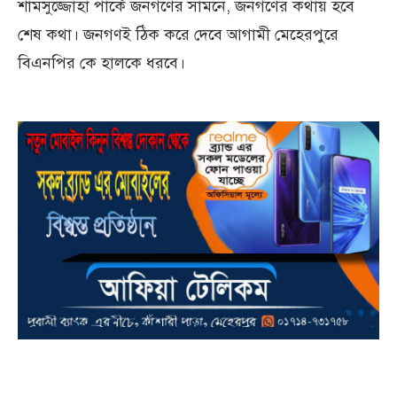
শামসুজ্জোহা পার্কে জনগণের সামনে, জনগণের কথায় হবে
শেষ কথা। জনগণই ঠিক করে দেবে আগামী মেহেরপুরে
বিএনপির কে হালকে ধরবে।