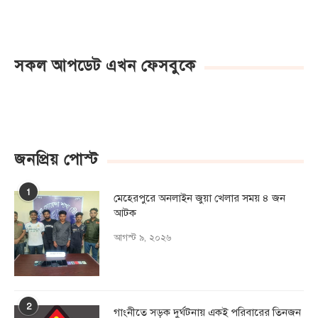
সকল আপডেট এখন ফেসবুকে
জনপ্রিয় পোস্ট
1
মেহেরপুরে অনলাইন জুয়া খেলার সময় ৪ জন
আটক
আগস্ট ৯, ২০২৬
2
গাংনীতে সড়ক দুর্ঘটনায় একই পরিবারের তিনজন