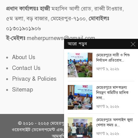
প্রধান কার্যালয়ঃ হাজী
মহাসিন আলী রোড, রাব্বী টাওয়ার,
৫ম তলা, বড় বাজার, মেহেরপুর-৭১০০,
মোবাইলঃ
০১৩০১৯০১৯০৬
ই-মেইলঃ
meherpurnews@gmail.com
আরো পড়ুন
মেহেরপুরে নারী ও শিশু
About Us
নির্যাতন প্রতিরোধ...
Contact Us
আগস্ট ৯, ২০২৬
Privacy & Policies
মেহেরপুরে মাদকদ্রব্য
Sitemap
নিয়ন্ত্রণ কমিটির মাসিক
সভা...
আগস্ট ৯, ২০২৬
মেহেরপুরে অনলাইন জুয়া
© ২০১০ - ২০২৫
মেহেরপুর নিউজ
সকল অধিকার সংরক্ষিত।
খেলার সময় ৪...
ওয়েবসাইট ডেভেলপমেন্ট এবং ওয়েব হোস্টিং সার্ভিসঃ
দেশি হোস্টিং
,
আগস্ট ৯, ২০২৬
আমঝুপি, মেহেরপুর।