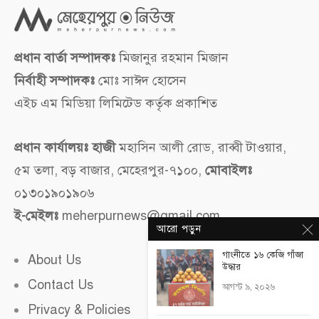
প্রধান বার্তা সম্পাদকঃ
মিজানুর রহমান মিজান
নির্বাহী সম্পাদকঃ
মোঃ সাঈদ হোসেন
এইচ এম মিডিয়া লিমিটেড কর্তৃক প্রকাশিত
প্রধান কার্যালয়ঃ হাজী
মহাসিন আলী রোড, রাব্বী টাওয়ার,
৫ম তলা, বড় বাজার, মেহেরপুর-৭১০০,
মোবাইলঃ
০১৩০১৯০১৯০৬
ই-মেইলঃ
meherpurnews@gmail.com
আরো পড়ুন
গাংনীতে ১৬ কেজি গাঁজা
About Us
উদ্ধার
Contact Us
আগস্ট ৯, ২০২৬
Privacy & Policies