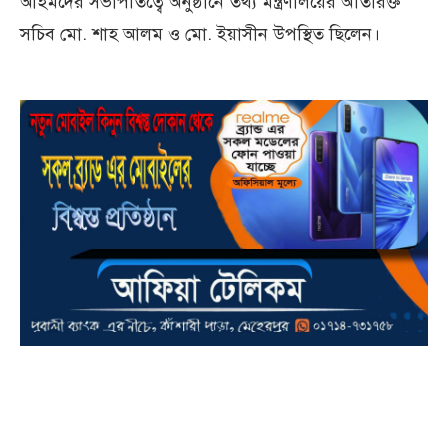
আহমদের সভাপতিত্বে অনুষ্ঠানে তথ্য মন্ত্রণালয়ের অতিরিক্ত
সচিব মো. শাহ আলম ও মো. ইয়াসীন উপস্থিত ছিলেন।