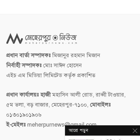
প্রধান বার্তা সম্পাদকঃ
মিজানুর রহমান মিজান
নির্বাহী সম্পাদকঃ
মোঃ সাঈদ হোসেন
এইচ এম মিডিয়া লিমিটেড কর্তৃক প্রকাশিত
প্রধান কার্যালয়ঃ হাজী
মহাসিন আলী রোড, রাব্বী টাওয়ার,
৫ম তলা, বড় বাজার, মেহেরপুর-৭১০০,
মোবাইলঃ
০১৩০১৯০১৯০৬
ই-মেইলঃ
meherpurnews@gmail.com
আরো পড়ুন