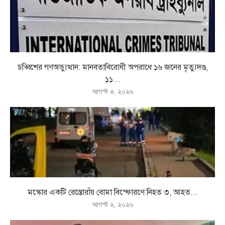
চব্বিশের গণঅভ্যুত্থান: মানবতাবিরোধী অপরাধে ১৬ জনের মৃত্যুদণ্ড,
১১...
আগস্ট ৪, ২০২৬
মস্কোর একটি রেস্তোরাঁয় বোমা বিস্ফোরণে নিহত ৩, আহত...
আগস্ট ২, ২০২৬