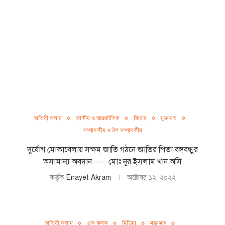
অতিথী কলাম
জাতীয় ও আন্তর্জাতিক
ফিচার
মুক্ত মত
সম্পাদকীয় ও উপ সম্পাদকীয়
দুর্যোগ মোকাবেলায় সক্ষম জাতি গঠনে জাতির পিতা বঙ্গবন্ধুর
অসামান্য অবদান —– মোঃ নূর ইসলাম খান অসি
কর্তৃক
Enayet Akram
অক্টোবর ১২, ২০২২
অতিথী কলাম
এক ঝলক
মিডিয়া
মুক্ত মত