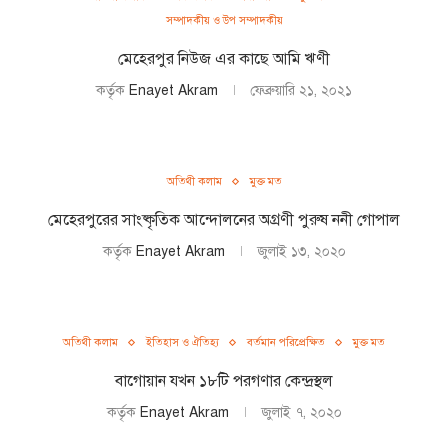
সম্পাদকীয় ও উপ সম্পাদকীয়
মেহেরপুর নিউজ এর কাছে আমি ঋণী
কর্তৃক
Enayet Akram
ফেব্রুয়ারি ২১, ২০২১
অতিথী কলাম
মুক্ত মত
মেহেরপুরের সাংষ্কৃতিক আন্দোলনের অগ্রণী পুরুষ ননী গোপাল
কর্তৃক
Enayet Akram
জুলাই ১৩, ২০২০
অতিথী কলাম
ইতিহাস ও ঐতিহ্য
বর্তমান পরিপ্রেক্ষিত
মুক্ত মত
বাগোয়ান যখন ১৮টি পরগণার কেন্দ্রস্থল
কর্তৃক
Enayet Akram
জুলাই ৭, ২০২০