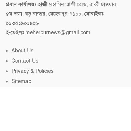
প্রধান কার্যালয়ঃ হাজী
মহাসিন আলী রোড, রাব্বী টাওয়ার,
৫ম তলা, বড় বাজার, মেহেরপুর-৭১০০,
মোবাইলঃ
০১৩০১৯০১৯০৬
ই-মেইলঃ
meherpurnews@gmail.com
About Us
Contact Us
Privacy & Policies
Sitemap
© ২০১০ - ২০২৫
মেহেরপুর নিউজ
সকল অধিকার সংরক্ষিত।
ওয়েবসাইট ডেভেলপমেন্ট এবং ওয়েব হোস্টিং সার্ভিসঃ
দেশি হোস্টিং
,
আমঝুপি, মেহেরপুর।