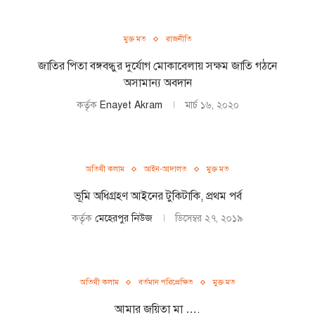
মুক্ত মত
রাজনীতি
জাতির পিতা বঙ্গবন্ধুর দুর্যোগ মোকাবেলায় সক্ষম জাতি গঠনে
অসামান্য অবদান
কর্তৃক
Enayet Akram
মার্চ ১৬, ২০২০
অতিথী কলাম
আইন-আদালত
মুক্ত মত
ভূমি অধিগ্রহণ আইনের টুকিটাকি, প্রথম পর্ব
কর্তৃক
মেহেরপুর নিউজ
ডিসেম্বর ২৭, ২০১৯
অতিথী কলাম
বর্তমান পরিপ্রেক্ষিত
মুক্ত মত
আমার জয়িতা মা ….