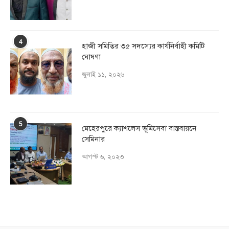
4
হাজী সমিতির ৩৫ সদস্যের কার্যনির্বাহী কমিটি
ঘোষণা
জুলাই ১১, ২০২৬
5
মেহেরপুরে ক্যাশলেস ভূমিসেবা বাস্তবায়নে
সেমিনার
আগস্ট ৬, ২০২৩