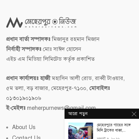
প্রধান বার্তা সম্পাদকঃ
মিজানুর রহমান মিজান
নির্বাহী সম্পাদকঃ
মোঃ সাঈদ হোসেন
এইচ এম মিডিয়া লিমিটেড কর্তৃক প্রকাশিত
প্রধান কার্যালয়ঃ হাজী
মহাসিন আলী রোড, রাব্বী টাওয়ার,
৫ম তলা, বড় বাজার, মেহেরপুর-৭১০০,
মোবাইলঃ
০১৩০১৯০১৯০৬
ই-মেইলঃ
meherpurnews@gmail.com
আরো পড়ুন
মেহেরপুরে গাছের সঙ্গে
About Us
মিনি ট্রাকের ধাক্কা,...
Contact Us