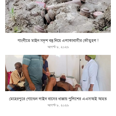
গাংনীতে মাইন সদৃশ বস্তু নিয়ে এলাকাবাসীর কৌতুহল !
আগস্ট ৮, ২০২৬
মেহেরপুরে গোল্ডেন লাইন বাসের ধাক্কায় পুলিশের এএসআই আহত
আগস্ট ৮, ২০২৬