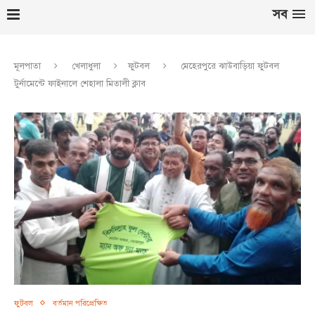
সব
মূলপাতা
খেলাধুলা
ফুটবল
মেহেরপুরে ঝাউবাড়িয়া ফুটবল
টুর্নামেন্টে ফাইনালে শেহালা মিতালী ক্লাব
ফুটবল
বর্তমান পরিপ্রেক্ষিত