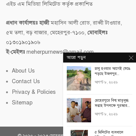
এইচ এম মিডিয়া লিমিটেড কর্তৃক প্রকাশিত
প্রধান কার্যালয়ঃ হাজী
মহাসিন আলী রোড, রাব্বী টাওয়ার,
৫ম তলা, বড় বাজার, মেহেরপুর-৭১০০,
মোবাইলঃ
০১৩০১৯০১৯০৬
ই-মেইলঃ
meherpurnews@gmail.com
আরো পড়ুন
চালু হওয়ার আগেই ভেঙে
About Us
পড়ছে উজলপুর...
Contact Us
আগস্ট ৮, ২০২৬
Privacy & Policies
মেহেরপুরে বিশ্ব মাতৃদুগ্ধ
Sitemap
সপ্তাহ উপলক্ষে পুরস্কার...
আগস্ট ৮, ২০২৬
৫ মিনিটের ব্যবধানে
© ২০১০ - ২০২৫
মেহেরপুর নিউজ
সকল অধিকার সংরক্ষিত।