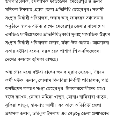
উপপরিচালক, ইসলামিক ফাউণ্ডেশন, মেহেরপুর ও জনাব
মনিরুল ইসলাম, ব্র্যাক জেলা প্রতিনিধি মেহেরপুর। সন্ধানী
সংস্থার নির্বাহী পরিচালক, জনাব আবু জাফরের সঞ্চালনায়
অনুষ্ঠানে স্বাগত বক্তব্য রাখেন মেহেরপুর জেলার বাংলাদেশ
এনজিও ফাউণ্ডেশনের প্রতিনিধিত্বকারী সুবাহ্ সামাজিক উন্নয়ন
সংস্থার নির্বাহী পরিচালক জনাব, মঈন-উল-আলম। আলোচনা
সভার বক্তারা বলেন, সরকারের পাশাপাশি এনজিওগুলো
দেশের কল্যাণে ভূমিকা রাখছে।
অন্যান্যের মধ্যে বক্তব্য রাখেন জনাব মুরাদ হোসেন, উন্নয়ন
কর্মী মউক, জনাব, গোলাম কিবরিয়া নির্বাহী পরিচালক, পল্লি
জনউন্নয়ন কল্যাণ সংস্থা মেহেরপুর, উপকারবোগীদের মধ্যে
বক্তব্র রাখেন, মোছাঃ মহিমা খাতুন, মোছাঃ ছামিয়ারা খাতুন,
সুফিয়া খাতুন, হাসনাত আলী। এর আগে অতিরিক্ত জেলা
প্রশাসক জনাব, তরিকুল ইসলাম এর নেতৃত্বে জেলা প্রশাসকের