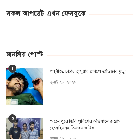
সকল আপডেট এখন ফেসবুকে
জনপ্রিয় পোস্ট
1
গাংনীতে চাচার হাসুয়ার কােপে ভাতিজার মৃত্যু
জুলাই ২৮, ২০২৬
2
মেহেরপুরে ডিবি পুলিশের অভিযানে ৫ গ্রাম
হেরোইনসহ তিনজন আটক
জুলাই ২৯, ২০২৬