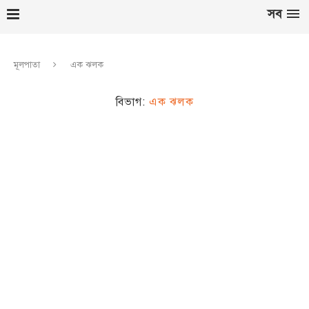
সব
মূলপাতা
এক ঝলক
বিভাগ:
এক ঝলক