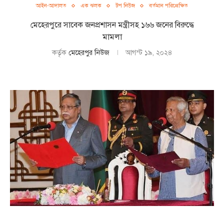
আইন-আদালত
এক ঝলক
টপ নিউজ
বর্তমান পরিপ্রেক্ষিত
মেহেরপুরে সাবেক জনপ্রশাসন মন্ত্রীসহ ১৬৬ জনের বিরুদ্ধে
মামলা
কর্তৃক
মেহেরপুর নিউজ
আগস্ট ১৯, ২০২৪