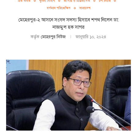
এক ঝলক
খুলনা বিভাগ
জাতীয় ও আন্তর্জাতিক
টপ নিউজ
বর্তমান পরিপ্রেক্ষিত
সারাদেশ
মেহেরপুর-২ আসনে সংসদ সদস্য হিসাবে শপথ নিলেন ডা:
নাজমুল হক সাগর
কর্তৃক
মেহেরপুর নিউজ
জানুয়ারি ১০, ২০২৪