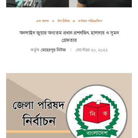
এক ঝলক
টপ নিউজ
বর্তমান পরিপ্রেক্ষিত
অনলাইন জুয়ার অন্যতম প্রধান প্রশনজিৎ হালদার ও সুমন
গ্রেফতার
কর্তৃক
মেহেরপুর নিউজ
সেপ্টেম্বর ২০, ২০২২