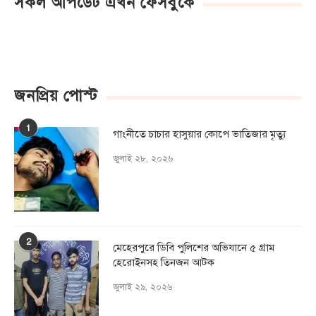
সকল আপডেট এখন ফেসবুকে
জনপ্রিয় পোস্ট
1
গাংনীতে চাচার হাসুয়ার কােপে ভাতিজার মৃত্যু
জুলাই ২৮, ২০২৬
2
মেহেরপুরে ডিবি পুলিশের অভিযানে ৫ গ্রাম
হেরোইনসহ তিনজন আটক
জুলাই ২৯, ২০২৬