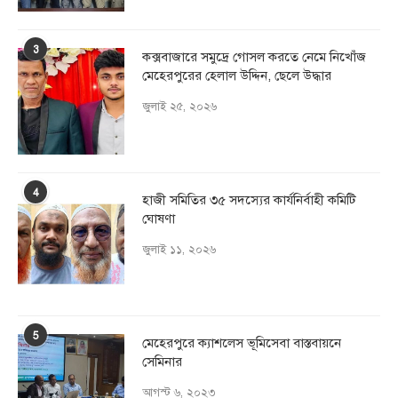
3
কক্সবাজারে সমুদ্রে গোসল করতে নেমে নিখোঁজ
মেহেরপুরের হেলাল উদ্দিন, ছেলে উদ্ধার
জুলাই ২৫, ২০২৬
4
হাজী সমিতির ৩৫ সদস্যের কার্যনির্বাহী কমিটি
ঘোষণা
জুলাই ১১, ২০২৬
5
মেহেরপুরে ক্যাশলেস ভূমিসেবা বাস্তবায়নে
সেমিনার
আগস্ট ৬, ২০২৩