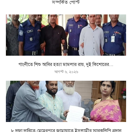
সম্পর্কিত পোস্ট
গাংনীতে শিশু আবির হত্যা মামলার রায়, দুই কিশোরের...
আগস্ট ৬, ২০২৬
৮ দফা দাবিতে মেহেরপুরে জামায়াতে ইসলামীর স্মারকলিপি প্রদান