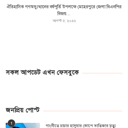
ঐতিহাসিক গণঅভ্যুত্থানের বর্ষপূর্তি উপলক্ষে মেহেরপুরে জেলা বিএনপির
বিজয়...
আগস্ট ৫, ২০২৬
সকল আপডেট এখন ফেসবুকে
জনপ্রিয় পোস্ট
1
গাংনীতে চাচার হাসুয়ার কােপে ভাতিজার মৃত্যু