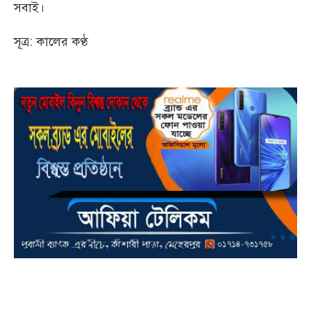
সবাই।
সূত্র: কালের কণ্ঠ