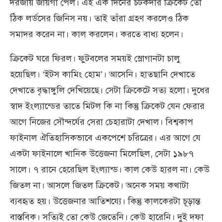
দরজায় জায়গা পেল। এই এক দিনের চটকদার ক্রিকেট তো
ঠিক লর্ডসের জিনিস নয়। তাই তাঁরা গ্রহণ করলেও ঠিক
সমাদর করেন না। কাল করলেন। করতে বাধ্য হলেন।
ক্রিকেট ঘরে ফিরল। ফুটবলের সময়ই স্লোগানটা চালু
হয়েছিল। ‘ইটস কামিং হোম’। আসেনি। হাতছানি দেখাতে
দেখাতে বৃদ্ধাঙ্গুলি দেখিয়েছে। সেটা ক্রিকেটে সত্য হলো। দুধের
স্বাদ ইংল্যান্ডের তাতে মিটল কি না কিন্তু ক্রিকেট যেন ফেরার
আগে নিজের সৌন্দর্যের সেরা চেহারাটা দেখাল। বিশ্বকাপ
ফাইনাল ঐতিহাসিকভাবে একপেশে চরিত্রের। এর আগে যে
একটা ফাইনালে খানিক উত্তেজনা মিলেছিল, সেটা ১৯৮৭
সালে। ৭ রানে হেরেছিল ইংল্যান্ড। কাল কেউ হারল না। কেউ
জিতল না। আসলে জিতল ক্রিকেট। অনেক সময় কথাটা
ব্যবহৃত হয়। উত্তেজনার আতিশয্যে। কিন্তু কালকেরটা চূড়ান্ত
বাস্তবিক। সত্যিই তো কেউ জেতেনি। কেউ হারেনি। দুই দফা