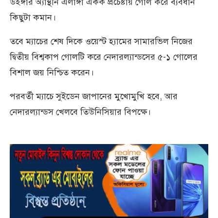
উইঙ্গার অ্যান্থনি এলাঙ্গা একক প্রচেষ্টায় গোল করে ব্যবধান
কিছুটা কমান।
তবে ম্যাচের শেষ দিকে ওয়েস্ট হ্যামের সামারভিল নিজের
দ্বিতীয় বিশ্বকাপ গোলটি করে নেদারল্যান্ডসের ৫-১ গোলের
বিশাল জয় নিশ্চিত করেন।
পরবর্তী ম্যাচে সুইডেন জাপানের মুখোমুখি হবে, আর
নেদারল্যান্ডস খেলবে তিউনিসিয়ার বিপক্ষে।