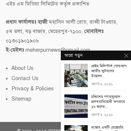
এইচ এম মিডিয়া লিমিটেড কর্তৃক প্রকাশিত
প্রধান কার্যালয়ঃ হাজী
মহাসিন আলী রোড, রাব্বী টাওয়ার,
৫ম তলা, বড় বাজার, মেহেরপুর-৭১০০,
মোবাইলঃ
০১৩০১৯০১৯০৬
ই-মেইলঃ
meherpurnews@gmail.com
আরো পড়ুন
প্রাইম মিনিস্টার্স গোল্ডকাপ
About Us
জাতীয় ফুটবলের
উদ্বোধন...
Contact Us
আগস্ট ৪, ২০২৬
Privacy & Policies
চব্বিশের গণঅভ্যুত্থান:
Sitemap
মানবতাবিরোধী অপরাধে
১৬ জনের...
আগস্ট ৪, ২০২৬
মস্কোর একটি রেস্তোরাঁয়
© ২০১০ - ২০২৫
মেহেরপুর নিউজ
সকল অধিকার সংরক্ষিত।