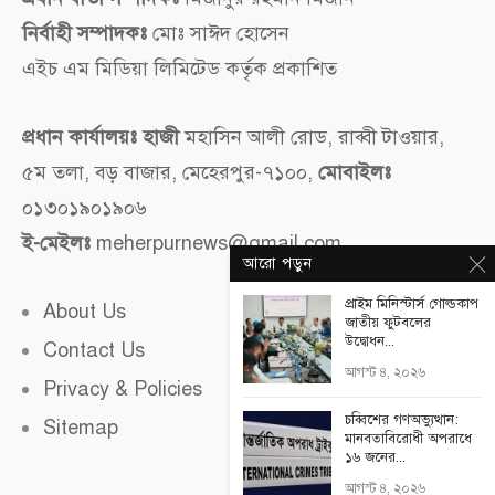
নির্বাহী সম্পাদকঃ
মোঃ সাঈদ হোসেন
এইচ এম মিডিয়া লিমিটেড কর্তৃক প্রকাশিত
প্রধান কার্যালয়ঃ হাজী
মহাসিন আলী রোড, রাব্বী টাওয়ার,
৫ম তলা, বড় বাজার, মেহেরপুর-৭১০০,
মোবাইলঃ
০১৩০১৯০১৯০৬
ই-মেইলঃ
meherpurnews@gmail.com
আরো পড়ুন
প্রাইম মিনিস্টার্স গোল্ডকাপ
About Us
জাতীয় ফুটবলের
উদ্বোধন...
Contact Us
আগস্ট ৪, ২০২৬
Privacy & Policies
চব্বিশের গণঅভ্যুত্থান:
Sitemap
মানবতাবিরোধী অপরাধে
১৬ জনের...
আগস্ট ৪, ২০২৬