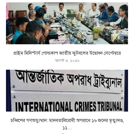
প্রাইম মিনিস্টার্স গোল্ডকাপ জাতীয় ফুটবলের উদ্বোধন সেপ্টেম্বরে
আগস্ট ৪, ২০২৬
চব্বিশের গণঅভ্যুত্থান: মানবতাবিরোধী অপরাধে ১৬ জনের মৃত্যুদণ্ড,
১১...