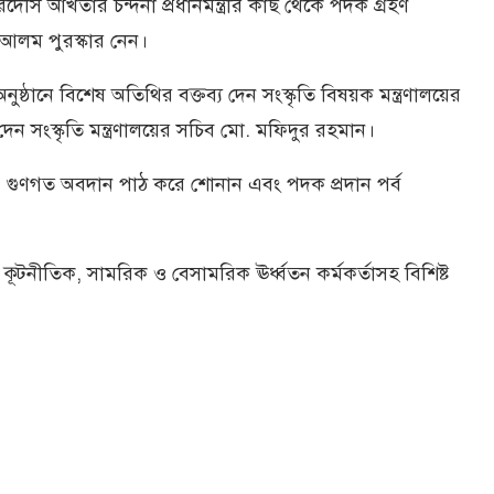
রী ফেরদৌস আখতার চন্দনা প্রধানমন্ত্রীর কাছ থেকে পদক গ্রহণ
আলম পুরস্কার নেন।
অনুষ্ঠানে বিশেষ অতিথির বক্তব্য দেন সংস্কৃতি বিষয়ক মন্ত্রণালয়ের
 দেন সংস্কৃতি মন্ত্রণালয়ের সচিব মো. মফিদুর রহমান।
নাম ও গুণগত অবদান পাঠ করে শোনান এবং পদক প্রদান পর্ব
ের কূটনীতিক, সামরিক ও বেসামরিক ঊর্ধ্বতন কর্মকর্তাসহ বিশিষ্ট