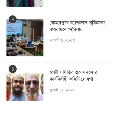
4
মেহেরপুরে ক্যাশলেস ভূমিসেবা
বাস্তবায়নে সেমিনার
আগস্ট ৬, ২০২৩
5
হাজী সমিতির ৩৫ সদস্যের
কার্যনির্বাহী কমিটি ঘোষণা
জুলাই ১১, ২০২৬