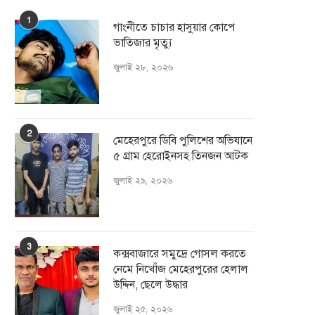
1
গাংনীতে চাচার হাসুয়ার কােপে
ভাতিজার মৃত্যু
জুলাই ২৮, ২০২৬
2
মেহেরপুরে ডিবি পুলিশের অভিযানে
৫ গ্রাম হেরোইনসহ তিনজন আটক
জুলাই ২৯, ২০২৬
3
কক্সবাজারে সমুদ্রে গোসল করতে
নেমে নিখোঁজ মেহেরপুরের হেলাল
উদ্দিন, ছেলে উদ্ধার
জুলাই ২৫, ২০২৬