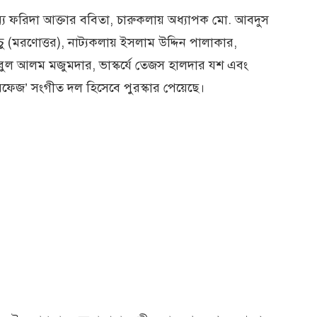
্য ফরিদা আক্তার ববিতা, চারুকলায় অধ্যাপক মো. আবদুস
াচ্চু (মরণোত্তর), নাট্যকলায় ইসলাম উদ্দিন পালাকার,
বুল আলম মজুমদার, ভাস্কর্যে তেজস হালদার যশ এবং
য়ারফেজ’ সংগীত দল হিসেবে পুরস্কার পেয়েছে।