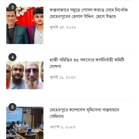
3
কক্সবাজারে সমুদ্রে গোসল করতে নেমে নিখোঁজ
মেহেরপুরের হেলাল উদ্দিন, ছেলে উদ্ধার
জুলাই ২৫, ২০২৬
4
হাজী সমিতির ৩৫ সদস্যের কার্যনির্বাহী কমিটি
ঘোষণা
জুলাই ১১, ২০২৬
5
মেহেরপুরে ক্যাশলেস ভূমিসেবা বাস্তবায়নে
সেমিনার
আগস্ট ৬, ২০২৩