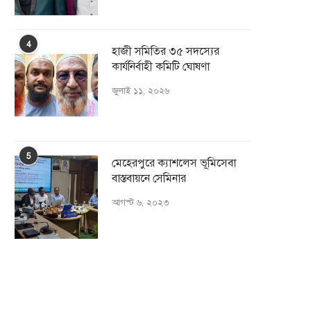
4
হাজী সমিতির ৩৫ সদস্যের
কার্যনির্বাহী কমিটি ঘোষণা
জুলাই ১১, ২০২৬
5
মেহেরপুরে ক্যাশলেস ভূমিসেবা
বাস্তবায়নে সেমিনার
আগস্ট ৬, ২০২৩