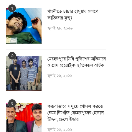
1
গাংনীতে চাচার হাসুয়ার কােপে
ভাতিজার মৃত্যু
জুলাই ২৮, ২০২৬
2
মেহেরপুরে ডিবি পুলিশের অভিযানে
৫ গ্রাম হেরোইনসহ তিনজন আটক
জুলাই ২৯, ২০২৬
3
কক্সবাজারে সমুদ্রে গোসল করতে
নেমে নিখোঁজ মেহেরপুরের হেলাল
উদ্দিন, ছেলে উদ্ধার
জুলাই ২৫, ২০২৬