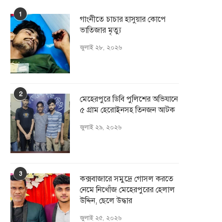
1
গাংনীতে চাচার হাসুয়ার কােপে
ভাতিজার মৃত্যু
জুলাই ২৮, ২০২৬
2
মেহেরপুরে ডিবি পুলিশের অভিযানে
৫ গ্রাম হেরোইনসহ তিনজন আটক
জুলাই ২৯, ২০২৬
3
কক্সবাজারে সমুদ্রে গোসল করতে
নেমে নিখোঁজ মেহেরপুরের হেলাল
উদ্দিন, ছেলে উদ্ধার
জুলাই ২৫, ২০২৬