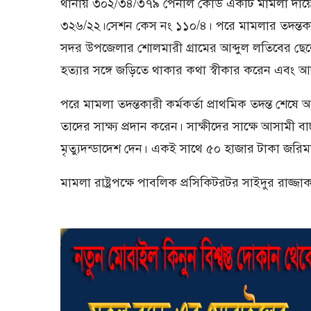
থানায় ৩০২/৩৪/৩৭৯ পেনাল কোড একটি মামলা দায়
৩২৬/২২।সেশন কেস নং ১১০/৪। পরে মামলার তদন্তকারী
সদর উপজেলার শোলমারী গ্রামের আব্দুল লতিবের ছেলে
হত্যার সঙ্গে জড়িতে থাকার কথা স্বীকার করেন এবং আ
পরে মামলা তদন্তকারী কর্মকর্তা প্রাথমিক তদন্ত শেষ
তাদের সাক্ষ্য প্রদান করেন। সাক্ষীদের সাক্ষে আসামী ব
মৃত্যুদন্ডাদেশ দেন। একই সাথে ৫০ হাজার টাকা জরিম
মামলা রাষ্ট্রপক্ষে পাবলিক প্রসিকিটরটর সাইদুর রাজ্