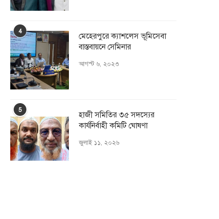
4
মেহেরপুরে ক্যাশলেস ভূমিসেবা
বাস্তবায়নে সেমিনার
আগস্ট ৬, ২০২৩
5
হাজী সমিতির ৩৫ সদস্যের
কার্যনির্বাহী কমিটি ঘোষণা
জুলাই ১১, ২০২৬