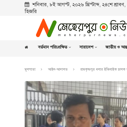
শনিবার, ৮ই আগস্ট, ২০২৬ খ্রিস্টাব্দ, ২৪শে শ্রাব
হিজরি
বর্তমান পরিপ্রেক্ষিত
সারাদেশ
জাতীয় ও আন্ত
মূলপাতা
আইন-আদালত
রামকৃষ্ণপুর ধলার ইজিবাইক চালক জ