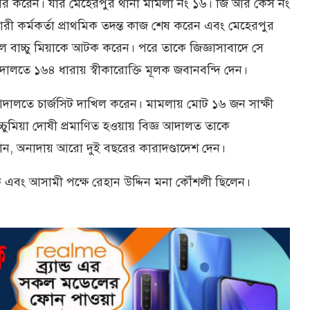
ের করেন। যার মেহেরপুর থানা মামলা নং ১৬। জি আর কেস নং
 কর্মকর্তা প্রাথমিক তদন্ত কাজ শেষ করেন এবং মেহেরপুর
 বাচ্চু মিয়াকে আটক করেন। পরে তাকে জিজ্ঞাসাবাদে সে
দালতে ১৬৪ ধারায় স্বীকারোক্তি মূলক জবানবন্দি দেন।
ে আদালতে চার্জসিট দাখিল করেন। মামলায় মোট ১৬ জন সাক্ষী
াচ্চুমিয়া দোষী প্রমাণিত হওয়ায় বিজ্ঞ আদালত তাকে
ান, অনাদায় আরো দুই বছরের কারাদণ্ডাদেশ দেন।
জাক এবং আসামী পক্ষে রেহান উদ্দিন মনা কৌঁশলী ছিলেন।