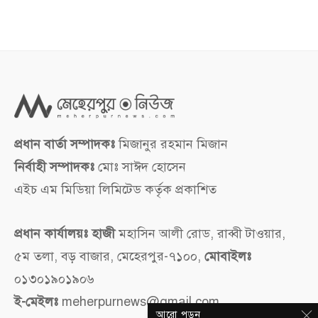
প্রধান বার্তা সম্পাদকঃ
মিজানুর রহমান মিজান
নির্বাহী সম্পাদকঃ
মোঃ সাঈদ হোসেন
এইচ এম মিডিয়া লিমিটেড কর্তৃক প্রকাশিত
প্রধান কার্যালয়ঃ হাজী
মহাসিন আলী রোড, রাব্বী টাওয়ার,
৫ম তলা, বড় বাজার, মেহেরপুর-৭১০০,
মোবাইলঃ
০১৩০১৯০১৯০৬
ই-মেইলঃ
meherpurnews@gmail.com
আরো পড়ুন