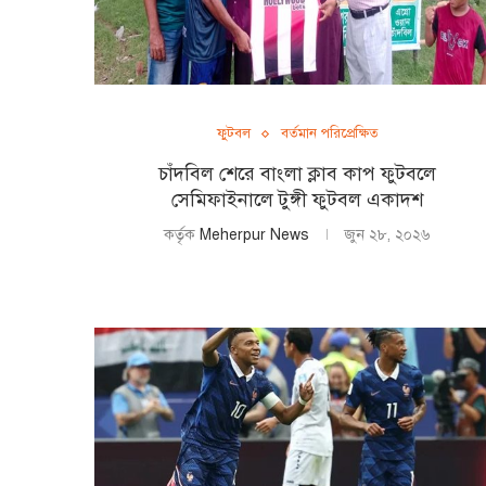
ফুটবল
বর্তমান পরিপ্রেক্ষিত
চাঁদবিল শেরে বাংলা ক্লাব কাপ ফুটবলে
সেমিফাইনালে টুঙ্গী ফুটবল একাদশ
কর্তৃক
Meherpur News
জুন ২৮, ২০২৬