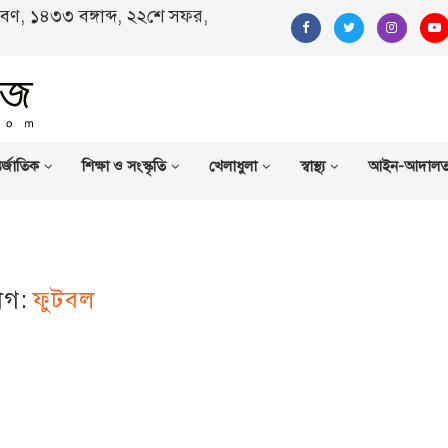
রাবণ, ১৪৩৩ বঙ্গাব্দ, ২২শে সফর,
র্জাতিক
শিক্ষা ও সংস্কৃতি
খেলাধুলা
স্বাস্থ্য
আইন-আদাল
াগ:
ফুটবল