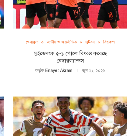
খেলাধুলা
জাতীয় ও আন্তর্জাতিক
ফুটবল
বিশ্বকাপ
সুইডেনকে ৫-১ গোলে বিধ্বস্ত করেছে
নেদারল্যান্ডস
কর্তৃক
Enayet Akram
জুন ২১, ২০২৬