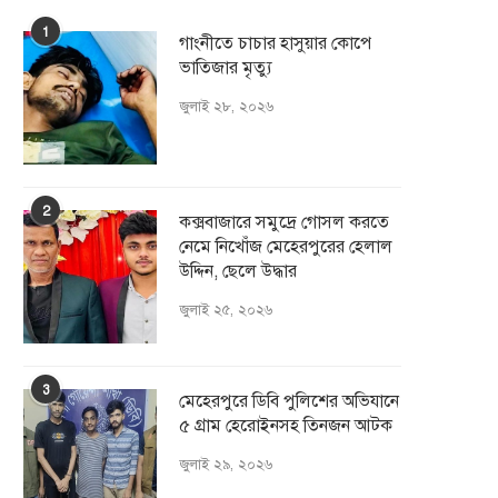
1
গাংনীতে চাচার হাসুয়ার কােপে
ভাতিজার মৃত্যু
জুলাই ২৮, ২০২৬
2
কক্সবাজারে সমুদ্রে গোসল করতে
নেমে নিখোঁজ মেহেরপুরের হেলাল
উদ্দিন, ছেলে উদ্ধার
জুলাই ২৫, ২০২৬
3
মেহেরপুরে ডিবি পুলিশের অভিযানে
৫ গ্রাম হেরোইনসহ তিনজন আটক
জুলাই ২৯, ২০২৬