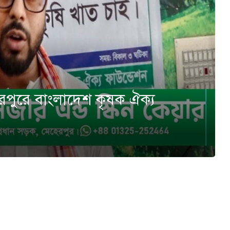
েরপুরে বাংলাদেশ কৃষক ঐক্য