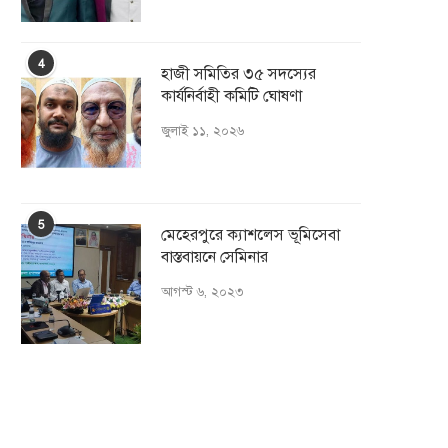
4
হাজী সমিতির ৩৫ সদস্যের
কার্যনির্বাহী কমিটি ঘোষণা
জুলাই ১১, ২০২৬
5
মেহেরপুরে ক্যাশলেস ভূমিসেবা
বাস্তবায়নে সেমিনার
আগস্ট ৬, ২০২৩