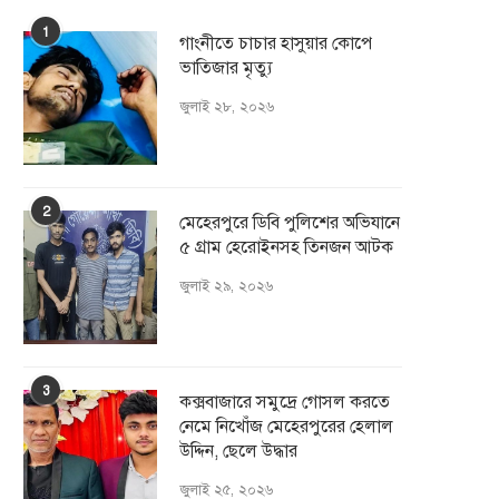
1
গাংনীতে চাচার হাসুয়ার কােপে
ভাতিজার মৃত্যু
জুলাই ২৮, ২০২৬
2
মেহেরপুরে ডিবি পুলিশের অভিযানে
৫ গ্রাম হেরোইনসহ তিনজন আটক
জুলাই ২৯, ২০২৬
3
কক্সবাজারে সমুদ্রে গোসল করতে
নেমে নিখোঁজ মেহেরপুরের হেলাল
উদ্দিন, ছেলে উদ্ধার
জুলাই ২৫, ২০২৬