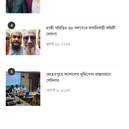
4
হাজী সমিতির ৩৫ সদস্যের কার্যনির্বাহী কমিটি
ঘোষণা
জুলাই ১১, ২০২৬
5
মেহেরপুরে ক্যাশলেস ভূমিসেবা বাস্তবায়নে
সেমিনার
আগস্ট ৬, ২০২৩