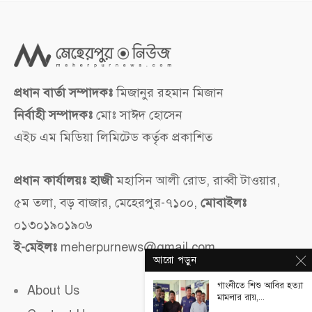
প্রধান বার্তা সম্পাদকঃ
মিজানুর রহমান মিজান
নির্বাহী সম্পাদকঃ
মোঃ সাঈদ হোসেন
এইচ এম মিডিয়া লিমিটেড কর্তৃক প্রকাশিত
প্রধান কার্যালয়ঃ হাজী
মহাসিন আলী রোড, রাব্বী টাওয়ার,
৫ম তলা, বড় বাজার, মেহেরপুর-৭১০০,
মোবাইলঃ
০১৩০১৯০১৯০৬
ই-মেইলঃ
meherpurnews@gmail.com
আরো পড়ুন
গাংনীতে শিশু আবির হত্যা
About Us
মামলার রায়,...