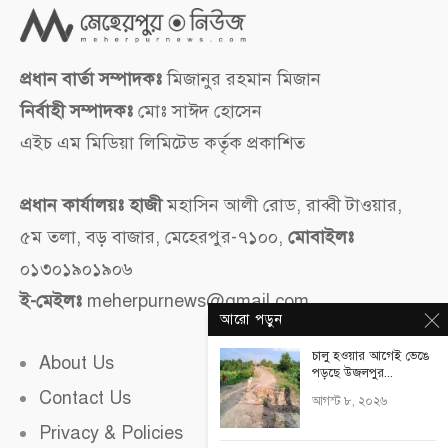
প্রধান বার্তা সম্পাদকঃ
মিজানুর রহমান মিজান
নির্বাহী সম্পাদকঃ
মোঃ সাঈদ হোসেন
এইচ এম মিডিয়া লিমিটেড কর্তৃক প্রকাশিত
প্রধান কার্যালয়ঃ হাজী
মহাসিন আলী রোড, রাব্বী টাওয়ার,
৫ম তলা, বড় বাজার, মেহেরপুর-৭১০০,
মোবাইলঃ
০১৩০১৯০১৯০৬
ই-মেইলঃ
meherpurnews@gmail.com
আরো পড়ুন
চালু হওয়ার আগেই ভেঙে
About Us
পড়ছে উজলপুর...
Contact Us
আগস্ট ৮, ২০২৬
Privacy & Policies