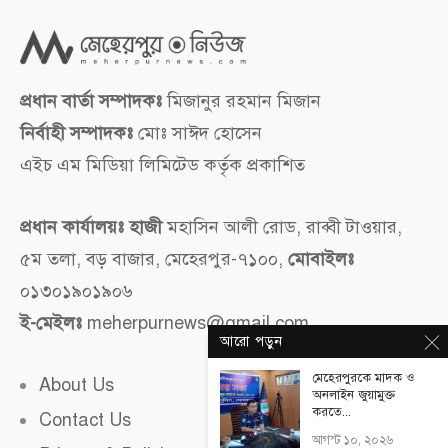
প্রধান বার্তা সম্পাদকঃ
মিজানুর রহমান মিজান
নির্বাহী সম্পাদকঃ
মোঃ সাঈদ হোসেন
এইচ এম মিডিয়া লিমিটেড কর্তৃক প্রকাশিত
প্রধান কার্যালয়ঃ হাজী
মহাসিন আলী রোড, রাব্বী টাওয়ার,
৫ম তলা, বড় বাজার, মেহেরপুর-৭১০০,
মোবাইলঃ
০১৩০১৯০১৯০৬
ই-মেইলঃ
meherpurnews@gmail.com
আরো পড়ুন
মেহেরপুরকে মাদক ও
About Us
অনলাইন জুয়ামুক্ত
করতে...
Contact Us
আগস্ট ১০, ২০২৬